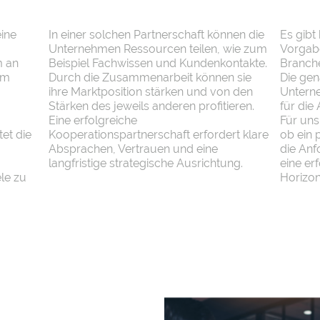
eine
In einer solchen Partnerschaft können die
Es gibt
Unternehmen Ressourcen teilen, wie zum
Vorgabe
m an
Beispiel Fachwissen und Kundenkontakte.
Branche
im
Durch die Zusammenarbeit können sie
Die gen
ihre Marktposition stärken und von den
Unterne
Stärken des jeweils anderen profitieren.
für die
Eine erfolgreiche
Für uns 
et die
Kooperationspartnerschaft erfordert klare
ob ein 
Absprachen, Vertrauen und eine
die Anf
langfristige strategische Ausrichtung.
eine er
ele zu
Horizon