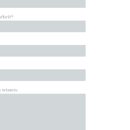
rkeit
*
u wissen: