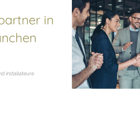
artner in
anchen
 installateure