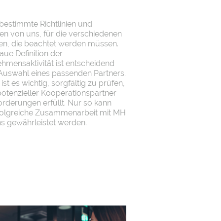
 bestimmte Richtlinien und
n von uns, für die verschiedenen
n, die beachtet werden müssen.
aue Definition der
hmensaktivität ist entscheidend
 Auswahl eines passenden Partners.
ist es wichtig, sorgfältig zu prüfen,
potenzieller Kooperationspartner
orderungen erfüllt. Nur so kann
folgreiche Zusammenarbeit mit MH
s gewährleistet werden.