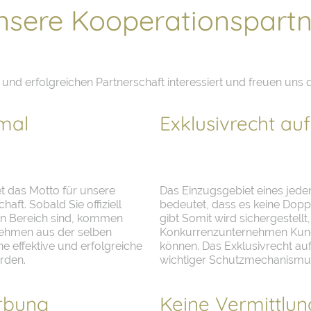
nsere Kooperationspartn
en und erfolgreichen Partnerschaft interessiert und freuen un
kmal
Exklusivrecht au
et das Motto für unsere
Das Einzugsgebiet eines jede
aft. Sobald Sie offiziell
bedeutet, dass es keine Dop
en Bereich sind, kommen
gibt Somit wird sichergestellt
nehmen aus der selben
Konkurrenzunternehmen Kund
e effektive und erfolgreiche
können. Das Exklusivrecht auf
rden.
wichtiger Schutzmechanismus
rbung
Keine Vermittlun