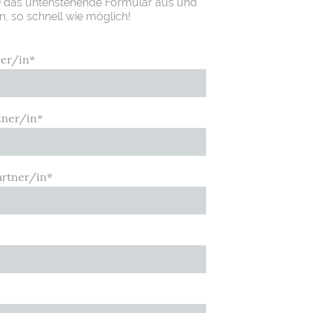
h
das untenstehende Formular aus und
n, so schnell wie möglich!
er/in
*
tner/in
*
rtner/in
*