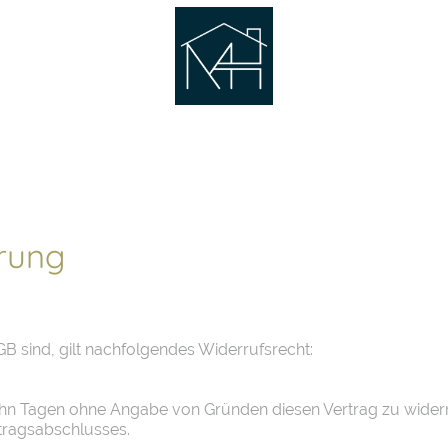
Immobilien
Dienstleistungen
Unsere Partner
rung
BGB sind, gilt nachfolgendes Widerrufsrecht:
ehn Tagen ohne Angabe von Gründen diesen Vertrag zu widerru
tragsabschlusses.