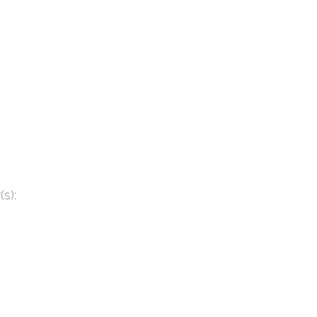
):
er(s):