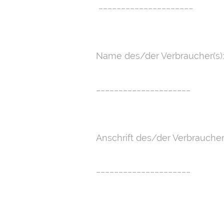
_____________________
Name des/der Verbraucher(s
_____________________
Anschrift des/der Verbrauch
_____________________